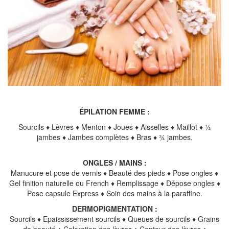
ÉPILATION FEMME :
Sourcils ♦ Lèvres ♦ Menton ♦ Joues ♦ Aisselles ♦ Maillot ♦ ½
jambes ♦ Jambes complètes ♦ Bras ♦ ¾ jambes.
ONGLES / MAINS :
Manucure et pose de vernis ♦ Beauté des pieds ♦ Pose ongles ♦
Gel finition naturelle ou French ♦ Remplissage ♦ Dépose ongles ♦
Pose capsule Express ♦ Soin des mains à la paraffine.
DERMOPIGMENTATION :
Sourcils ♦ Epaississement sourcils ♦ Queues de sourcils ♦ Grains