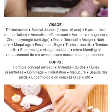
VISAGE :
Désincrustant ♦ Spécial Jeunes (jusque 16 ans) ♦ Hydra – floral
(anti-pollution) ♦ Aromalise raffermissant ♦ Harmonie (rougeurs) ♦
Chromosynergie (anti-âge) ♦ Dos + Décolleté ♦ Visage ♦ Nutri-
soin ♦ Maquillage ♦ Essai maquillage ♦ Teinture sourcils ♦ Teinture
cils ♦ Endermologie visage repulpant ♦ micro-blending et
rehaussement de cils avec ou sans mascara semi-permanent .
CORPS :
Formule concept minceur ♦ Aromazen du dos ♦ Huiles
essentielles ♦ Gommage + Hydratation ♦ Manucure ♦ Beauté des
pieds ♦ Endermologie du corps LPG cellu M6 ♦